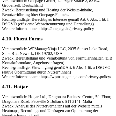
Verantwortlich: Onepage GmbH, Danziger Straße 2, 82194
Gröbenzell, Deutschland
Zweck: Bereitstellung und Hosting der Website-Inhalte,
Benutzerführung über Onepage-Funnels.
Rechtsgrundlage: Berechtigtes Interesse gemäß Art. 6 Abs. 1 lit. f
DSGVO (effiziente Webseitennutzung und Darstellung)
Weitere Informationen: https://onepage.io/privacy-policy
4.10. Fluent Forms
Verantwortlich: WPManageNinja LLC, 2035 Sunset Lake Road,
Suite B-2, Newark, DE 19702, USA
Zweck: Bereitstellung und Verarbeitung von Formularinhalten (z. B.
Kontaktformulare, Angebotsanfragen).
Rechtsgrundlage: Einwilligung gemäß Art. 6 Abs. 1 lit. a DSGVO
(aktive Übermittlung durch Nutzer*innen)
Weitere Informationen: https://wpmanageninja.com/privacy-policy/
4.11. Hotjar
Verantwortlich: Hotjar Ltd., Dragonara Business Centre, 5th Floor,
Dragonara Road, Paceville St Julian’s STJ 3141, Malta
Zweck: Analyse des Nutzerverhaltens auf der Website mittels
Heatmaps, Recordings und Umfragen zur Optimierung der
Benutzerfreundlichkeit.