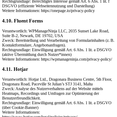
Rechtsgrundlage: Berechtigtes Interesse gemäß Art. 6 Abs. 1 lit. f
DSGVO (effiziente Webseitennutzung und Darstellung)
Weitere Informationen: https://onepage.io/privacy-policy
4.10. Fluent Forms
Verantwortlich: WPManageNinja LLC, 2035 Sunset Lake Road,
Suite B-2, Newark, DE 19702, USA
Zweck: Bereitstellung und Verarbeitung von Formularinhalten (z. B.
Kontaktformulare, Angebotsanfragen).
Rechtsgrundlage: Einwilligung gemäß Art. 6 Abs. 1 lit. a DSGVO
(aktive Übermittlung durch Nutzer*innen)
Weitere Informationen: https://wpmanageninja.com/privacy-policy/
4.11. Hotjar
Verantwortlich: Hotjar Ltd., Dragonara Business Centre, 5th Floor,
Dragonara Road, Paceville St Julian’s STJ 3141, Malta
Zweck: Analyse des Nutzerverhaltens auf der Website mittels
Heatmaps, Recordings und Umfragen zur Optimierung der
Benutzerfreundlichkeit.
Rechtsgrundlage: Einwilligung gemäß Art. 6 Abs. 1 lit. a DSGVO
(über Cookie-Banner)
Weitere Informationen:
https://www.hotjar.com/legal/policies/privacy/