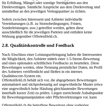
für Erfüllung, Mängel oder sonstige Streitigkeiten aus den
Direktverträgen. Sämtliche Ansprüche aus dem Direktvertrag sind
unmittelbar an den jeweiligen Vertragspartner zu richten.
Sofern zwischen Interessent und Anbieter individuelle
Vereinbarungen (z.B. zu Stornobedingungen, Fristen,
Sonderleistungen, usw.) getroffen werden, gelten diese
ausschließlich für die jeweiligen Parteien und entfalten keine
Wirkung gegenüber OffertenHeld.ch.
2.8. Qualitätskontrolle und Feedback
Nach Abschluss einer Leistungserbringung haben die Interessenten
die Möglichkeit, den Anbieter mittels einer 1-5-Sterne-Bewertung
und eines optionalen schriftlichen Feedbacks zu beurteilen. Diese
Bewertungen werden, ohne Nennung persönlicher Daten, im Profil
des Anbieters veröffentlicht und fließen in ein internes
Qualitätsscore-System ein.
OffertenHeld.ch behält sich vor, die abgegebenen Bewertungen
automatisiert und stichprobenartig auf ungewöhnliche Muster (etwa
eine ungewöhnlich hohe Häufung gleichlautender Bewertungen
innerhalb kurzer Zeit) zu prüfen. Liegen zureichende Anhaltspunkte
für Bewertungsmanipulation oder Pflichtverletzungen vor, kann
OffertenHeld.ch die betroffene Bewertung ohne vorherige