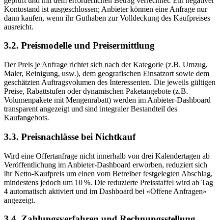
geprüft und mit dem erforderlichen Betrag verrechnet. Ein negativer
Kontostand ist ausgeschlossen; Anbieter können eine Anfrage nur
dann kaufen, wenn ihr Guthaben zur Volldeckung des Kaufpreises
ausreicht.
3.2. Preismodelle und Preisermittlung
Der Preis je Anfrage richtet sich nach der Kategorie (z.B. Umzug,
Maler, Reinigung, usw.), dem geografischen Einsatzort sowie dem
geschätzten Auftragsvolumen des Interessenten. Die jeweils gültigen
Preise, Rabattstufen oder dynamischen Paketangebote (z.B.
Volumenpakete mit Mengenrabatt) werden im Anbieter-Dashboard
transparent angezeigt und sind integraler Bestandteil des
Kaufangebots.
3.3. Preisnachlässe bei Nichtkauf
Wird eine Offertanfrage nicht innerhalb von drei Kalendertagen ab
Veröffentlichung im Anbieter-Dashboard erworben, reduziert sich
ihr Netto-Kaufpreis um einen vom Betreiber festgelegten Abschlag,
mindestens jedoch um 10 %. Die reduzierte Preisstaffel wird ab Tag
4 automatisch aktiviert und im Dashboard bei «Offene Anfragen»
angezeigt.
3.4. Zahlungsverfahren und Rechnungsstellung