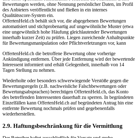
Bewertungen werden, ohne Nennung persönlicher Daten, im Profil
des Anbieters veröffentlicht und fließen in ein internes
Qualitätsscore-System ein.
OffertenHeld.ch behält sich vor, die abgegebenen Bewertungen
automatisiert und stichprobenartig auf ungewöhnliche Muster (etwa
eine ungewöhnlich hohe Häufung gleichlautender Bewertungen
innerhalb kurzer Zeit) zu prüfen. Liegen zureichende Anhaltspunkte
für Bewertungsmanipulation oder Pflichtverletzungen vor, kann
OffertenHeld.ch die betroffene Bewertung ohne vorherige
Ankündigung entfernen. Über jede Entfernung wird der bewertende
Interessent informiert und erhält Gelegenheit, innerhalb von 14
Tagen Stellung zu nehmen.
Wiederholte oder besonders schwerwiegende Verstöße gegen die
Bewertungsregeln (z.B. nachweisliche Falschbewertungen oder
Bewertungsabsprachen) berechtigen OffertenHeld.ch, das Konto
des betreffenden Interessenten dauerhaft zu sperren. In begründeten
Einzelfällen kann OffertenHeld.ch auf begründeten Antrag hin eine
entfernte Bewertung nochmals prüfen und gegebenenfalls
wiederherstellen.
2.9. Haftungsbeschränkung für die Vermittlung
Der Betreiber haftet ausschließlich für Vorsatz und grobe