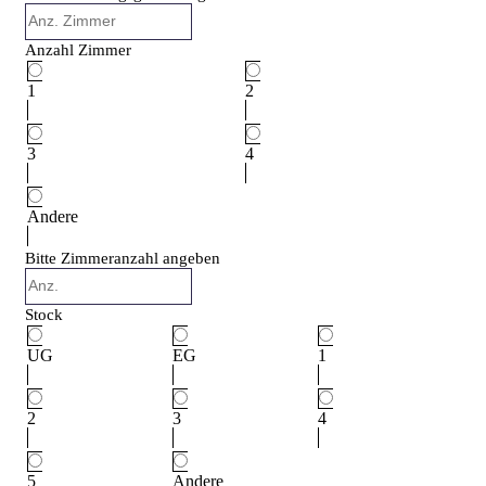
Anzahl Zimmer
1
2
3
4
Andere
Bitte Zimmeranzahl angeben
Stock
UG
EG
1
2
3
4
5
Andere