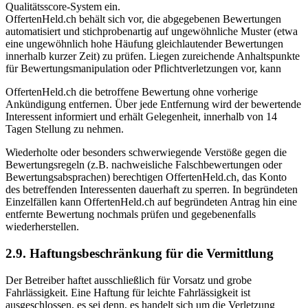
Qualitätsscore-System ein.
OffertenHeld.ch behält sich vor, die abgegebenen Bewertungen
automatisiert und stichprobenartig auf ungewöhnliche Muster (etwa
eine ungewöhnlich hohe Häufung gleichlautender Bewertungen
innerhalb kurzer Zeit) zu prüfen. Liegen zureichende Anhaltspunkte
für Bewertungsmanipulation oder Pflichtverletzungen vor, kann
OffertenHeld.ch die betroffene Bewertung ohne vorherige
Ankündigung entfernen. Über jede Entfernung wird der bewertende
Interessent informiert und erhält Gelegenheit, innerhalb von 14
Tagen Stellung zu nehmen.
Wiederholte oder besonders schwerwiegende Verstöße gegen die
Bewertungsregeln (z.B. nachweisliche Falschbewertungen oder
Bewertungsabsprachen) berechtigen OffertenHeld.ch, das Konto
des betreffenden Interessenten dauerhaft zu sperren. In begründeten
Einzelfällen kann OffertenHeld.ch auf begründeten Antrag hin eine
entfernte Bewertung nochmals prüfen und gegebenenfalls
wiederherstellen.
2.9. Haftungsbeschränkung für die Vermittlung
Der Betreiber haftet ausschließlich für Vorsatz und grobe
Fahrlässigkeit. Eine Haftung für leichte Fahrlässigkeit ist
ausgeschlossen, es sei denn, es handelt sich um die Verletzung