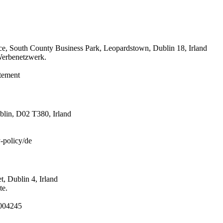
ace, South County Business Park, Leopardstown, Dublin 18, Irland
Werbenetzwerk.
atement
blin, D02 T380, Irland
-policy/de
, Dublin 4, Irland
te.
6004245